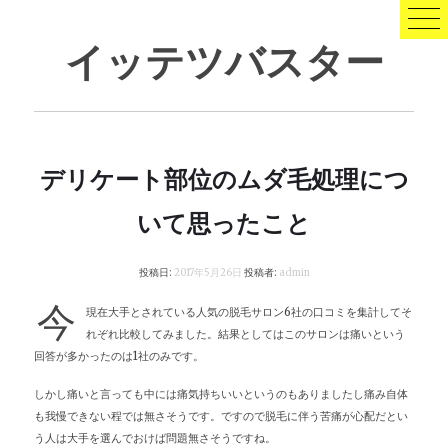
コ
ン
イッテツバスター
テ
ン
ツ
へ
ス
キ
デリケート部位のムダ毛処理につ
ッ
プ
いて思ったこと
投稿日:
2017年5月26日
投稿者:
admin
今
現在大手とされている人気の脱毛サロン6社の口コミを集計してそ
れぞれ比較してみました。結果としてはこのサロンは痛いという
回答が多かったのは1社のみです。
しかし痛いと言っても中には痛気持ちいいというのもありましたし痛み自体
も我慢できない程では無さそうです。ですので脱毛に伴う苦痛が心配だとい
う人は大手を選んでおけば問題無さそうですね。