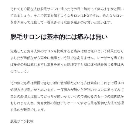
それでも心配な人は脱毛サロンに通ったその日に施術って痛みますかと聞い
てみましょう。そこで言葉を濁すようなサロンはNGですね。色んなサロン
を歩き回って比較して一番良さそうな所を選ぶのが賢いと思います。
脱毛サロンは基本的には痛みは無い
先述したとおり人気のサロンを比較すると痛みは殆ど無いという結果になり
ましたが当然ながら完全に無痛という訳ではありません。レーザーを当てれ
ば多少の熱は感じますし器具を使った処理ですと肌に違和感を感じる事はあ
るでしょう。
その位でも私は我慢できない程に敏感肌だという方は素直にこれまで通りの
処理方法で良いかと思います。一度痛みが無いと評判のサロンに通ってみて
自分の処理と比較してどっちが痛いかというので決めるのも一つの選択肢か
もしれませんね。何せ女性の肌はデリケートですから最も適切な方法で処理
するのが最良でしょう。
脱毛サロン比較