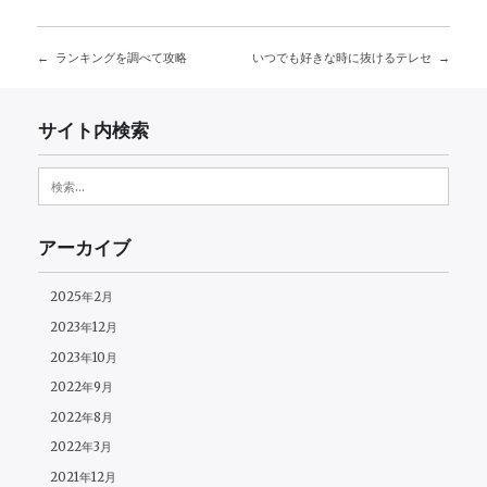
ランキングを調べて攻略
いつでも好きな時に抜けるテレセ
投
稿
サイト内検索
ナ
検
ビ
索:
ゲ
アーカイブ
ー
2025年2月
シ
2023年12月
ョ
2023年10月
2022年9月
ン
2022年8月
2022年3月
2021年12月