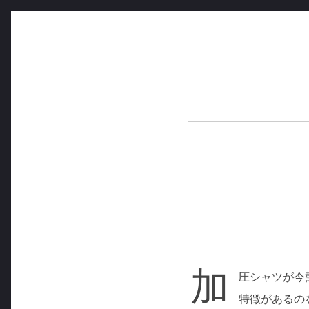
コ
ン
テ
ン
ツ
へ
ス
キ
ッ
プ
加
圧シャツが今
特徴があるの