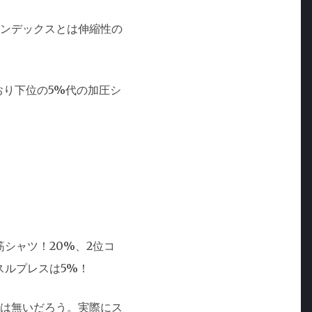
ンデックスとは伸縮性の
おり下位の5%代の加圧シ
シャツ！20%、2位コ
スルプレスは5%！
は無いだろう。実際にス