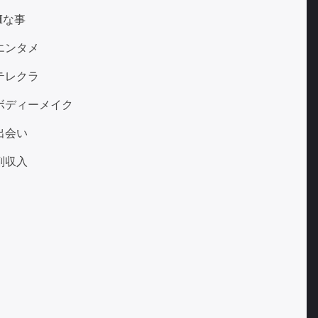
Hな事
エンタメ
テレクラ
ボディーメイク
出会い
副収入