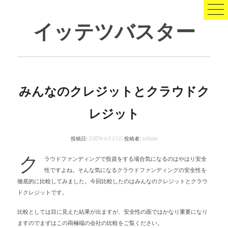
コ
ン
イッテツバスター
テ
ン
ツ
へ
ス
キ
みんなのクレジットとクラウドク
ッ
プ
レジット
投稿日:
2017年6月23日
投稿者:
admin
ク
ラウドファンディングで投資をする場合気になるのはやはり安全
性ですよね。そんな気になるクラウドファンディングの安全性を
徹底的に比較してみました。今回比較したのはみんなのクレジットとクラウ
ドクレジットです。
比較としては目に見えた結果が出ますが、安全性の面ではかなり重要になり
ますのでまずはこの両極端の会社の比較をご覧ください。