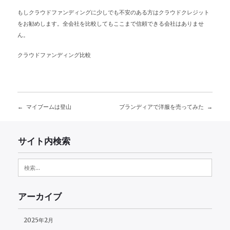
もしクラウドファンディングに少しでも不安のある方はクラウドクレジット
をお勧めします。全会社を比較してもここまで信頼できる会社はありませ
ん。
クラウドファンディング比較
マイブームは登山
ブランディアで洋服を売ってみた
投
稿
サイト内検索
ナ
検
ビ
索:
ゲ
アーカイブ
ー
2025年2月