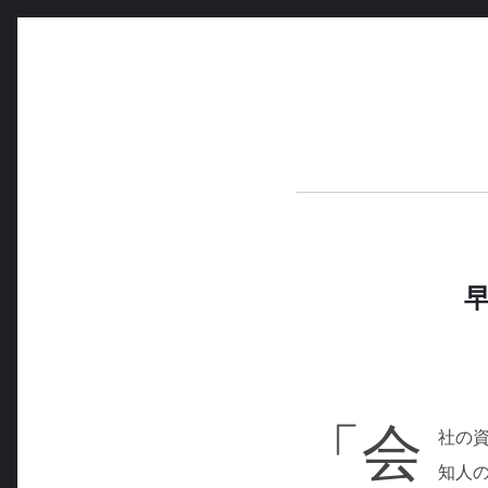
コ
ン
テ
ン
ツ
へ
ス
キ
ッ
プ
「会
社の
知人