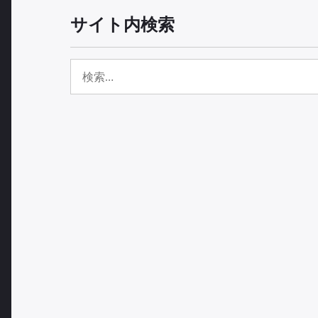
ナ
サイト内検索
ビ
検
索:
ゲ
ー
シ
ョ
ン