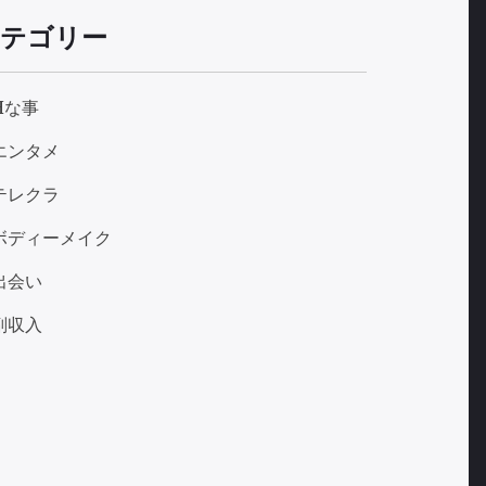
テゴリー
Hな事
エンタメ
テレクラ
ボディーメイク
出会い
副収入