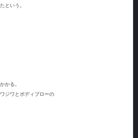
たという。
かかる。
ワジワとボディブローの